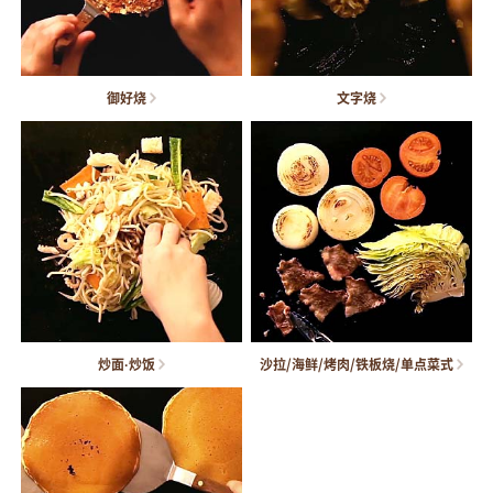
御好烧
文字烧
炒面·炒饭
沙拉/海鲜/烤肉/铁板烧/单点菜式