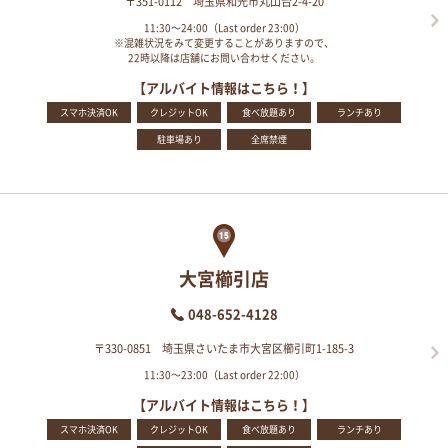
〒351-0112 埼玉県和光市丸山台2-4-20
11:30～24:00（Last order 23:00）
※混雑状況をみて変更することがありますので、
22時以降は店舗にお問い合わせください。
【アルバイト情報はこちら！】
スマホ決済OK
クレジットOK
食べ放題あり
ランチあり
駐車場あり
全席禁煙
大宮櫛引店
048-652-4128
〒330-0851 埼玉県さいたま市大宮区櫛引町1-185-3
11:30～23:00（Last order 22:00）
【アルバイト情報はこちら！】
スマホ決済OK
クレジットOK
食べ放題あり
ランチあり