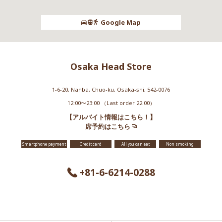
Google Map
Osaka Head Store
1-6-20, Nanba, Chuo-ku, Osaka-shi, 542-0076
12:00〜23:00 （Last order 22:00）
【アルバイト情報はこちら！】
席予約はこちら
Smartphone payment
Credit card
All you can eat
Non smoking
+81-6-6214-0288