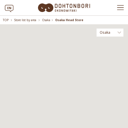
EN
TOP
Store list by area
Osaka
Osaka Head Store
Osaka