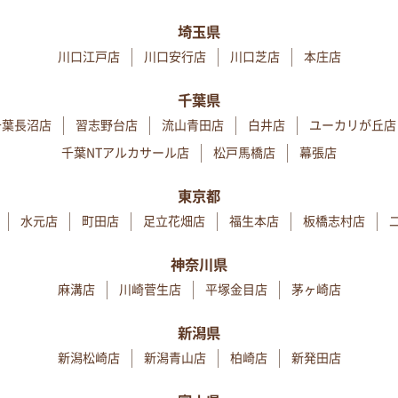
埼玉県
川口江戸店
川口安行店
川口芝店
本庄店
千葉県
千葉長沼店
習志野台店
流山青田店
白井店
ユーカリが丘店
千葉NTアルカサール店
松戸馬橋店
幕張店
東京都
水元店
町田店
足立花畑店
福生本店
板橋志村店
神奈川県
麻溝店
川崎菅生店
平塚金目店
茅ヶ崎店
新潟県
新潟松崎店
新潟青山店
柏崎店
新発田店